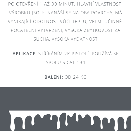
PO OTEVŘENÍ 1 AŽ 30 MINUT. HLAVNÍ VLASTNOSTI
VÝROBKU JSOU: NANÁŠÍ SE NA OBA POVRCHY, MÁ
VYNIKAJÍCÍ ODOLNOST VŮČI TEPLU, VELMI ÚČINNÉ
POČÁTEČNÍ VYTVRZENÍ, VYSOKÁ ZBYTKOVOST ZA
SUCHA, VYSOKÁ VYDATNOST
APLIKACE:
STŘÍKÁNÍM 2K PISTOLÍ. POUŽÍVÁ SE
SPOLU S CAT 194
BALENÍ:
OD 24 KG