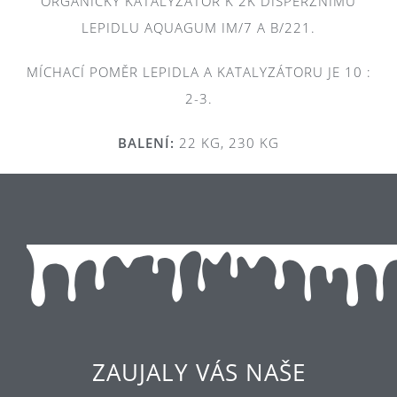
ORGANICKÝ KATALYZÁTOR K 2K DISPERZNÍMU
LEPIDLU AQUAGUM IM/7 A B/221.
MÍCHACÍ POMĚR LEPIDLA A KATALYZÁTORU JE 10 :
2-3.
BALENÍ:
22 KG, 230 KG
ZAUJALY VÁS NAŠE