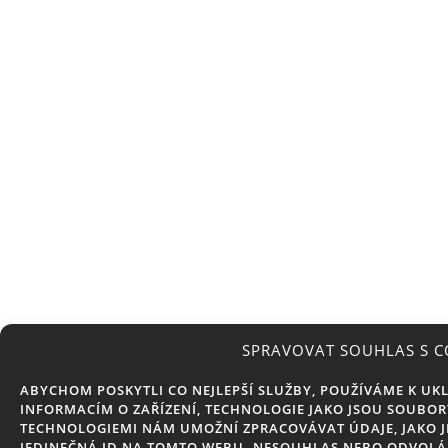
SPRAVOVAT SOUHLAS S C
ABYCHOM POSKYTLI CO NEJLEPŠÍ SLUŽBY, POUŽÍVÁME K UK
INFORMACÍM O ZAŘÍZENÍ, TECHNOLOGIE JAKO JSOU SOUBOR
TECHNOLOGIEMI NÁM UMOŽNÍ ZPRACOVÁVAT ÚDAJE, JAKO J
JEDINEČNÁ ID NA TOMTO WEBU. NESOUHLAS NEBO ODVOLÁ