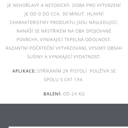
JE NEHOŘLAVÝ A NETOXICKÝ. DOBA PRO VYTVRZENÍ
JE OD 0 DO CCA. 30 MINUT. HLAVNÍ
CHARAKTERISTIKY PRODUKTU JSOU NÁSLEDUJÍCÍ:
NANÁŠÍ SE NÁSTŘIKEM NA OBA SPOJOVANÉ
POVRCHY, VYNIKAJÍCÍ TEPELNÁ ODOLNOST,
RAZANTNÍ POČÁTEČNÍ VYTVRZOVÁNÍ, VYSOKÝ OBSAH
SUŠINY A VYNIKAJÍCÍ VYDATNOST.
APLIKACE:
STŘÍKÁNÍM 2K PISTOLÍ. POUŽÍVÁ SE
SPOLU S CAT 194.
BALENÍ:
OD 24 KG