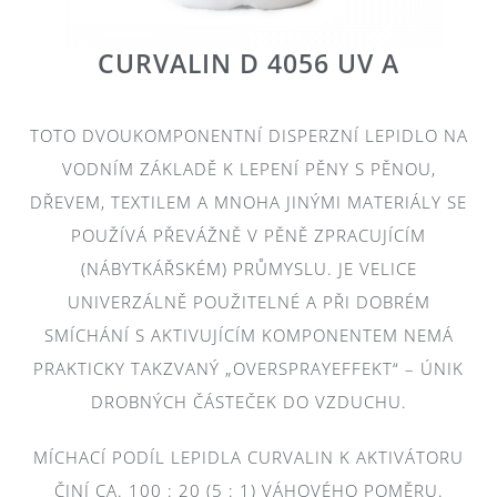
CURVALIN D 4056 UV A
TOTO DVOUKOMPONENTNÍ DISPERZNÍ LEPIDLO NA
VODNÍM ZÁKLADĚ K LEPENÍ PĚNY S PĚNOU,
DŘEVEM, TEXTILEM A MNOHA JINÝMI MATERIÁLY SE
POUŽÍVÁ PŘEVÁŽNĚ V PĚNĚ ZPRACUJÍCÍM
(NÁBYTKÁŘSKÉM) PRŮMYSLU. JE VELICE
UNIVERZÁLNĚ POUŽITELNÉ A PŘI DOBRÉM
SMÍCHÁNÍ S AKTIVUJÍCÍM KOMPONENTEM NEMÁ
PRAKTICKY TAKZVANÝ „OVERSPRAYEFFEKT“ – ÚNIK
DROBNÝCH ČÁSTEČEK DO VZDUCHU.
MÍCHACÍ PODÍL LEPIDLA CURVALIN K AKTIVÁTORU
ČINÍ CA. 100 : 20 (5 : 1) VÁHOVÉHO POMĚRU.